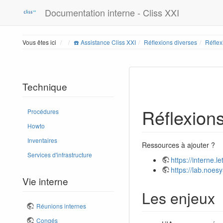
Documentation interne - Cliss XXI
Home
Vous êtes ici
☎️ Assistance Cliss XXI
Réflexions diverses
Réflex
Technique
Réflexions
Procédures
Howto
Inventaires
Ressources à ajouter ?
Services d'infrastructure
https://interne
https://lab.noes
Vie interne
Les enjeux
Réunions internes
Congés