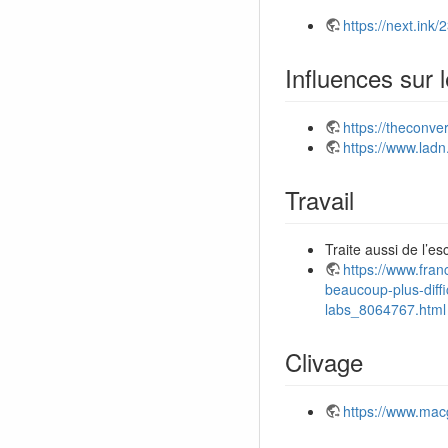
https://next.ink/
Influences sur 
https://theconv
https://www.ladn
Travail
Traite aussi de l’es
https://www.france
beaucoup-plus-diffi
labs_8064767.html
Clivage
https://www.macg