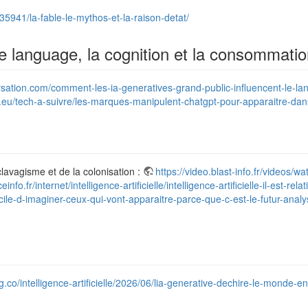
235941/la-fable-le-mythos-et-la-raison-detat/
le language, la cognition et la consommati
ersation.com/comment-les-ia-generatives-grand-public-influencent-le-
.eu/tech-a-suivre/les-marques-manipulent-chatgpt-pour-apparaitre-dans
clavagisme et de la colonisation :
https://video.blast-info.fr/video
info.fr/internet/intelligence-artificielle/intelligence-artificielle-il-est-
cile-d-imaginer-ceux-qui-vont-apparaitre-parce-que-c-est-le-futur-anal
.co/intelligence-artificielle/2026/06/lia-generative-dechire-le-monde-e