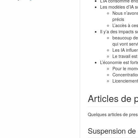
L’IA consomme énorm
Les modèles d’IA s
Nous n’avons
précis
L’accès à ce
Il y’a des impacts s
beaucoup de t
qui vont serv
Les IA influe
Le travail es
L’économie est fort
Pour le momen
Concentration
Licenciemen
Articles de 
Quelques articles de press
Suspension de 