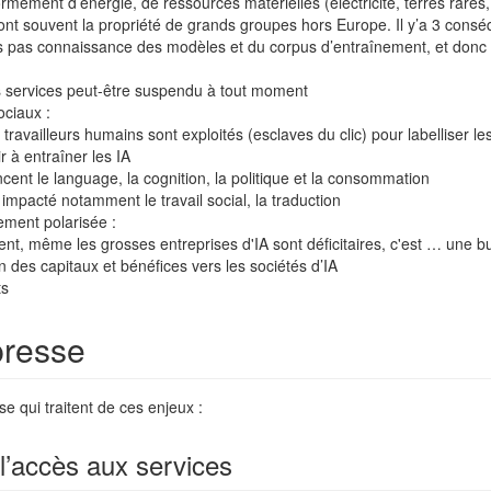
ément d’énergie, de ressources matérielles (électricité, terres rares,
ont souvent la propriété de grands groupes hors Europe. Il y’a 3 consé
 pas connaissance des modèles et du corpus d’entraînement, et donc
s services peut-être suspendu à tout moment
ociaux :
ravailleurs humains sont exploités (esclaves du clic) pour labelliser l
ir à entraîner les IA
ncent le language, la cognition, la politique et la consommation
t impacté notamment le travail social, la traduction
ement polarisée :
t, même les grosses entreprises d'IA sont déficitaires, c'est … une bu
 des capitaux et bénéfices vers les sociétés d’IA
ts
presse
e qui traitent de ces enjeux :
l’accès aux services