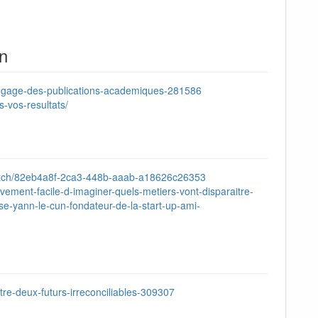
on
langage-des-publications-academiques-281586
-vos-resultats/
s/watch/82eb4a8f-2ca3-448b-aaab-a18626c26353
relativement-facile-d-imaginer-quels-metiers-vont-disparaitre-
yse-yann-le-cun-fondateur-de-la-start-up-ami-
ntre-deux-futurs-irreconciliables-309307